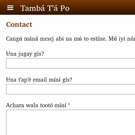
Skip to main content
Tambá Tʼá Po
Contact
Cangʉ́ máná mɛsɛj abɨ na mʉ́ to estíne. Mʉ́ iyi nú
Ʉna jugay gís?
Ʉna tʼapʼé email mɨ́nɨ́ gís?
Achara wala tootó mɨ́nɨ́