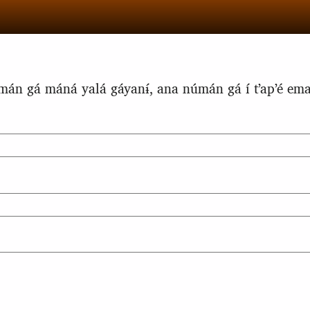
mán gá máná yalá gáyanɨ́, ana númán gá í tʼapʼé emai