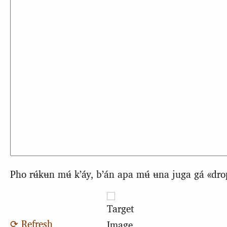
Pho rʉ́kʉn mʉ́ kʼáy, bʼán apa mʉ́ ʉna juga gá «dro
⟳ Refresh