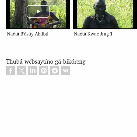
Naótá B'ásʉ́y Abilbil
Naótá Kwac Jing 1
Thubá wɛ́bsaytɨ́no gá bɨkóreng